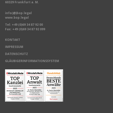
60329 Frankfurt a. M.
info(@)bop.legal
www.bop.legal
Tel:
+49 (0)69 34 87 92 00
Fax: +49 (0)69 34 87 92 099
KONTAKT
IMPRESSUM
DATENSCHUTZ
GLÄUBIGERINFORMATIONSSYSTEM