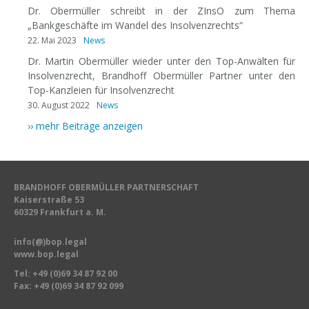
Dr. Obermüller schreibt in der ZInsO zum Thema
„Bankgeschäfte im Wandel des Insolvenzrechts“
22. Mai 2023
News
Dr. Martin Obermüller wieder unter den Top-Anwälten für
Insolvenzrecht, Brandhoff Obermüller Partner unter den
Top-Kanzleien für Insolvenzrecht
30. August 2022
News
›› mehr Beiträge anzeigen
BRANDHOFF OBERMÜLLER PARTNERSCHAFT
Kaiserstraße 53
60329 Frankfurt a. M.
info(@)bop.legal
www.bop.legal
Tel:
+49 (0)69 34 87 92 00
Fax: +49 (0)69 34 87 92 099