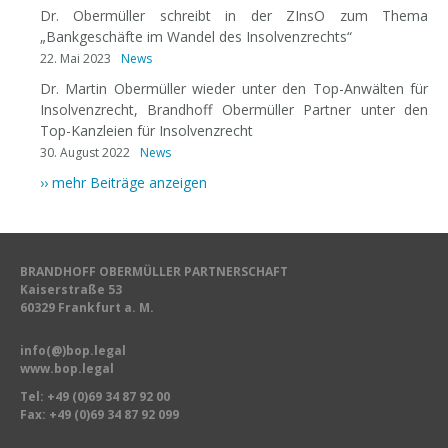
Dr. Obermüller schreibt in der ZInsO zum Thema
„Bankgeschäfte im Wandel des Insolvenzrechts“
22. Mai 2023
News
Dr. Martin Obermüller wieder unter den Top-Anwälten für
Insolvenzrecht, Brandhoff Obermüller Partner unter den
Top-Kanzleien für Insolvenzrecht
30. August 2022
News
›› mehr Beiträge anzeigen
BRANDHOFF OBERMÜLLER PARTNERSCHAFT
Kaiserstraße 53
60329 Frankfurt a. M.
info(@)bop.legal
www.bop.legal
Tel:
+49 (0)69 34 87 92 00
Fax: +49 (0)69 34 87 92 099