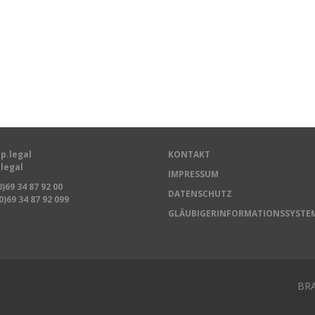
p.legal
KONTAKT
legal
IMPRESSUM
0)69 34 87 92 00
DATENSCHUTZ
0)69 34 87 92 099
GLÄUBIGERINFORMATIONSSYSTE
BRA