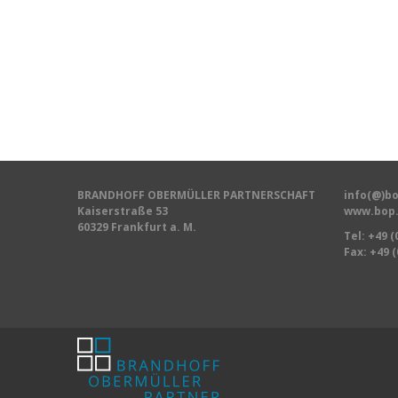
BRANDHOFF OBERMÜLLER PARTNERSCHAFT
info(@)bo
Kaiserstraße 53
www.bop.
60329 Frankfurt a. M.
Tel:
+49 (
Fax: +49 (