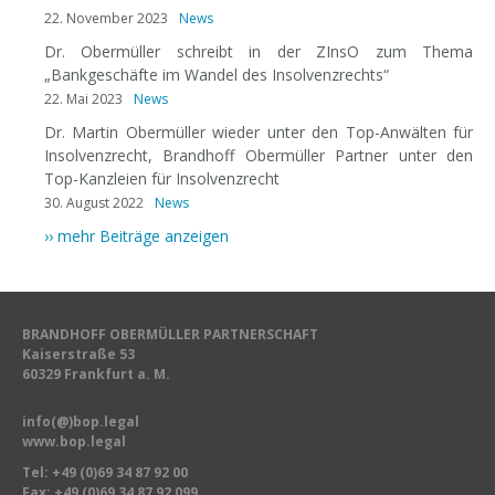
22. November 2023
News
Dr. Obermüller schreibt in der ZInsO zum Thema
„Bankgeschäfte im Wandel des Insolvenzrechts“
22. Mai 2023
News
Dr. Martin Obermüller wieder unter den Top-Anwälten für
Insolvenzrecht, Brandhoff Obermüller Partner unter den
Top-Kanzleien für Insolvenzrecht
30. August 2022
News
›› mehr Beiträge anzeigen
BRANDHOFF OBERMÜLLER PARTNERSCHAFT
Kaiserstraße 53
60329 Frankfurt a. M.
info(@)bop.legal
www.bop.legal
Tel:
+49 (0)69 34 87 92 00
Fax: +49 (0)69 34 87 92 099