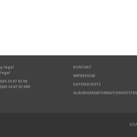
p.legal
KONTAKT
legal
IMPRESSUM
0)69 34 87 92 00
DATENSCHUTZ
0)69 34 87 92 099
GLÄUBIGERINFORMATIONSSYSTE
BRA