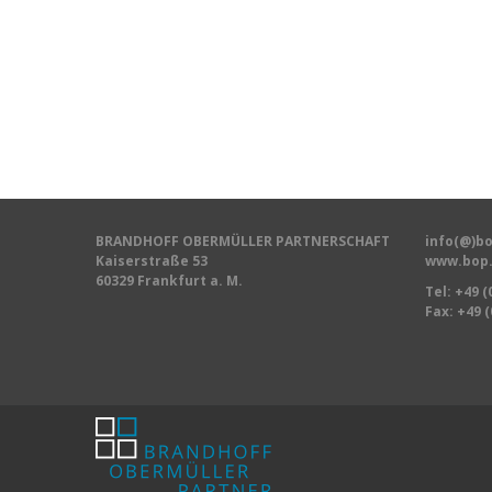
BRANDHOFF OBERMÜLLER PARTNERSCHAFT
info(@)bo
Kaiserstraße 53
www.bop.
60329 Frankfurt a. M.
Tel:
+49 (
Fax: +49 (