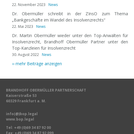
22. November 2023
News
Dr. Obermüller schreibt in der ZInsO zum Thema
„Bankgeschäfte im Wandel des Insolvenzrechts“
22. Mai 2023
News
Dr. Martin Obermüller wieder unter den Top-Anwälten für
Insolvenzrecht, Brandhoff Obermüller Partner unter den
Top-Kanzleien für Insolvenzrecht
30. August 2022
News
›› mehr Beiträge anzeigen
BRANDHOFF OBERMÜLLER PARTNERSCHAFT
Kaiserstraße 53
60329 Frankfurt a. M.
info(@)bop.legal
www.bop.legal
Tel:
+49 (0)69 34 87 92 00
Fax: +49 (0)69 34 87 92 099