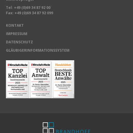
Tel:
+49 (0)69 34 87 92 00
Fax: +49 (0)69 34 87 92 099
KONTAKT
IMPRESSUM
DATENSCHUTZ
GLÄUBIGERINFORMATIONSSYSTEM