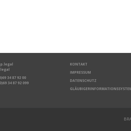
p.legal
KONTAKT
legal
IMPRESSUM
0)69 34 87 92 00
DATENSCHUTZ
0)69 34 87 92 099
GLÄUBIGERINFORMATIONSSYSTE
BRA