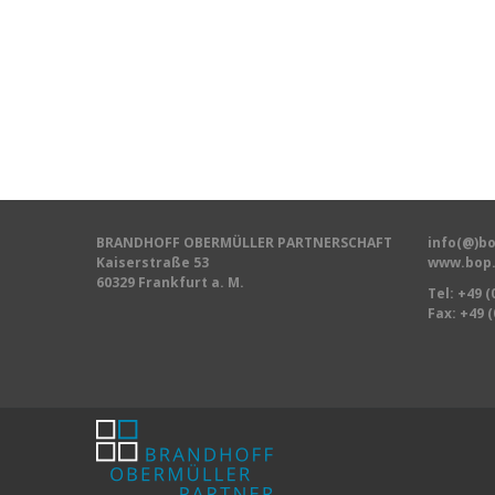
BRANDHOFF OBERMÜLLER PARTNERSCHAFT
info(@)bo
Kaiserstraße 53
www.bop.
60329 Frankfurt a. M.
Tel:
+49 (
Fax: +49 (