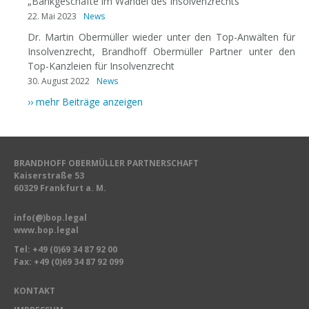
„Bankgeschäfte im Wandel des Insolvenzrechts“
22. Mai 2023
News
Dr. Martin Obermüller wieder unter den Top-Anwälten für
Insolvenzrecht, Brandhoff Obermüller Partner unter den
Top-Kanzleien für Insolvenzrecht
30. August 2022
News
›› mehr Beiträge anzeigen
BRANDHOFF OBERMÜLLER PARTNERSCHAFT
Kaiserstraße 53
60329 Frankfurt a. M.
info(@)bop.legal
www.bop.legal
Tel:
+49 (0)69 34 87 92 00
Fax: +49 (0)69 34 87 92 099
KONTAKT