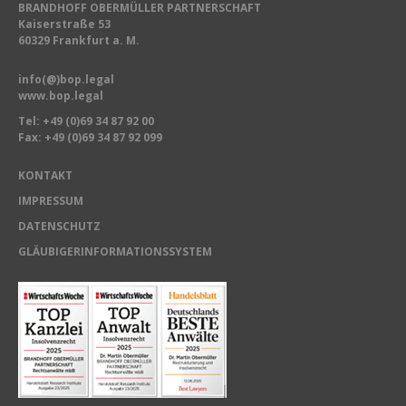
BRANDHOFF OBERMÜLLER PARTNERSCHAFT
Kaiserstraße 53
60329 Frankfurt a. M.
info(@)bop.legal
www.bop.legal
Tel:
+49 (0)69 34 87 92 00
Fax: +49 (0)69 34 87 92 099
KONTAKT
IMPRESSUM
DATENSCHUTZ
GLÄUBIGERINFORMATIONSSYSTEM