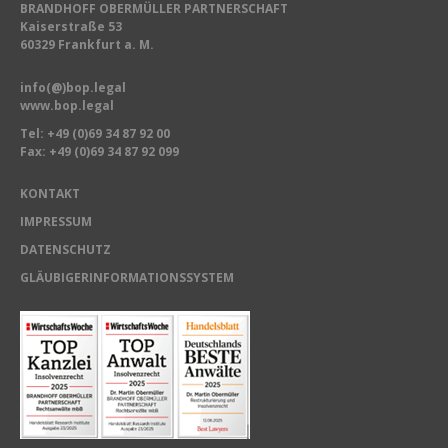
BRANDHOFF OBERMÜLLER PARTNERSCHAFT
Kaiserstraße 53
60329 Frankfurt a. M.
info(@)bop.legal
www.bop.legal
Tel:
+49 (0)69 34 87 92 00
Fax: +49 (0)69 34 87 92 099
KONTAKT
IMPRESSUM
DATENSCHUTZ
GLÄUBIGERINFORMATIONSSYSTEM