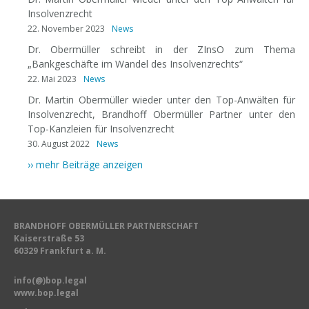
Insolvenzrecht
22. November 2023
News
Dr. Obermüller schreibt in der ZInsO zum Thema
„Bankgeschäfte im Wandel des Insolvenzrechts“
22. Mai 2023
News
Dr. Martin Obermüller wieder unter den Top-Anwälten für
Insolvenzrecht, Brandhoff Obermüller Partner unter den
Top-Kanzleien für Insolvenzrecht
30. August 2022
News
›› mehr Beiträge anzeigen
BRANDHOFF OBERMÜLLER PARTNERSCHAFT
Kaiserstraße 53
60329 Frankfurt a. M.
info(@)bop.legal
www.bop.legal