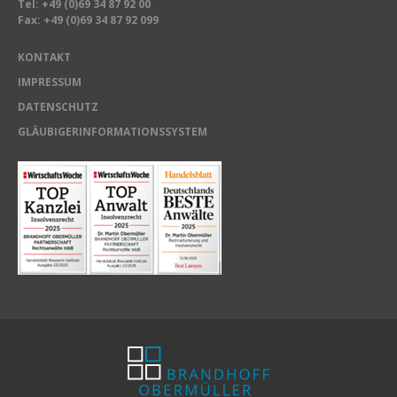
Tel:
+49 (0)69 34 87 92 00
Fax: +49 (0)69 34 87 92 099
KONTAKT
IMPRESSUM
DATENSCHUTZ
GLÄUBIGERINFORMATIONSSYSTEM