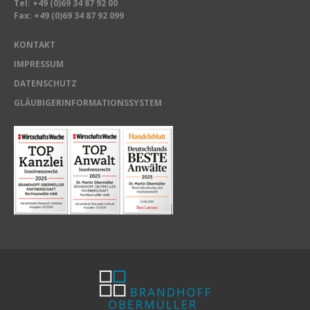
Tel:
+49 (0)69 34 87 92 00
Fax: +49 (0)69 34 87 92 099
KONTAKT
IMPRESSUM
DATENSCHUTZ
GLÄUBIGERINFORMATIONSSYSTEM