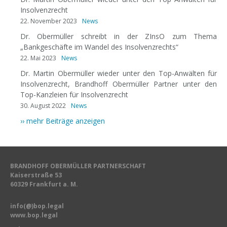
Insolvenzrecht
22. November 2023
News
Dr. Obermüller schreibt in der ZInsO zum Thema
„Bankgeschäfte im Wandel des Insolvenzrechts“
22. Mai 2023
News
Dr. Martin Obermüller wieder unter den Top-Anwälten für
Insolvenzrecht, Brandhoff Obermüller Partner unter den
Top-Kanzleien für Insolvenzrecht
30. August 2022
News
›› mehr Beiträge anzeigen
BRANDHOFF OBERMÜLLER PARTNERSCHAFT
Kaiserstraße 53
60329 Frankfurt a. M.
info(@)bop.legal
www.bop.legal