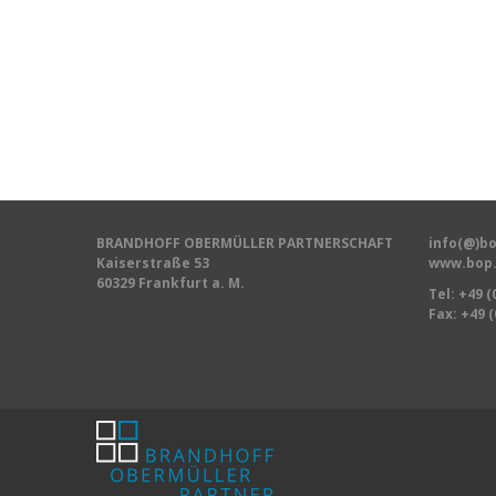
BRANDHOFF OBERMÜLLER PARTNERSCHAFT
info(@)bo
Kaiserstraße 53
www.bop.
60329 Frankfurt a. M.
Tel:
+49 (
Fax: +49 (