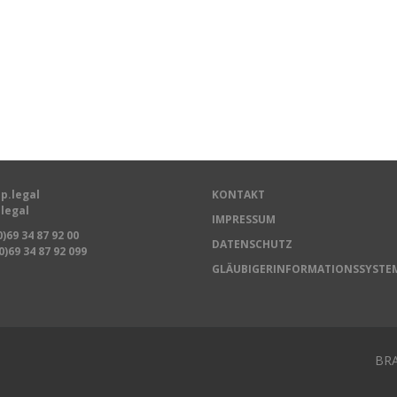
p.legal
KONTAKT
legal
IMPRESSUM
0)69 34 87 92 00
DATENSCHUTZ
0)69 34 87 92 099
GLÄUBIGERINFORMATIONSSYSTE
BRA