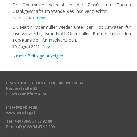
Dr. Obermüller schreibt in der ZInsO zum Thema
„Bankgeschäfte im Wandel des Insolvenzrechts“
22. Mai 2023
News
Dr. Martin Obermüller wieder unter den Top-Anwälten für
Insolvenzrecht, Brandhoff Obermüller Partner unter den
Top-Kanzleien für Insolvenzrecht
30. August 2022
News
›› mehr Beiträge anzeigen
BRANDHOFF OBERMÜLLER PARTNERSCHAFT
Kaiserstraße 53
60329 Frankfurt a. M.
info(@)bop.legal
www.bop.legal
Tel:
+49 (0)69 34 87 92 00
Fax: +49 (0)69 34 87 92 099