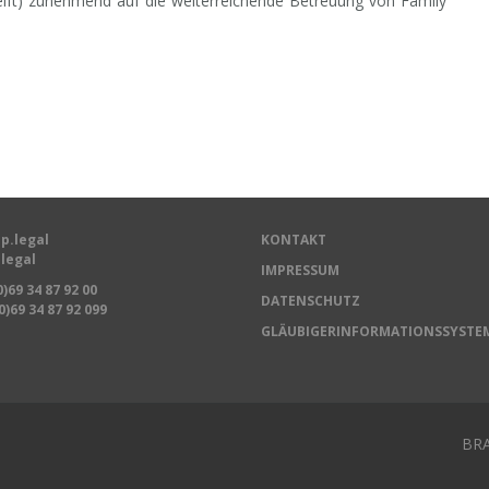
reift) zunehmend auf die weiterreichende Betreuung von Family
p.legal
KONTAKT
legal
IMPRESSUM
0)69 34 87 92 00
DATENSCHUTZ
0)69 34 87 92 099
GLÄUBIGERINFORMATIONSSYSTE
BRA