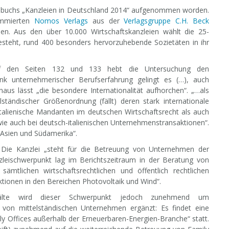
Handbuchs „Kanzleien in Deutschland 2014“ aufgenommen worden.
nommierten
Nomos Verlags
aus der
Verlagsgruppe C.H. Beck
ien. Aus den über 10.000 Wirtschaftskanzleien wählt die 25-
besteht, rund 400 besonders hervorzuhebende Sozietäten in ihr
uf den Seiten 132 und 133 hebt die Untersuchung den
nk unternehmerischer Berufserfahrung gelingt es (…), auch
naus lässt „die besondere Internationalität aufhorchen“. „…als
ständischer Größenordnung (fällt) deren stark internationale
 italienische Mandanten im deutschen Wirtschaftsrecht als auch
wie auch bei deutsch-italienischen Unternehmenstransaktionen“.
, Asien und Südamerika“.
: Die Kanzlei „steht für die Betreuung von Unternehmen der
leischwerpunkt lag im Berichtszeitraum in der Beratung von
mtlichen wirtschaftsrechtlichen und öffentlich rechtlichen
tionen in den Bereichen Photovoltaik und Wind“.
wälte wird dieser Schwerpunkt jedoch zunehmend um
g von mittelständischen Unternehmen ergänzt: Es findet eine
ffices außerhalb der Erneuerbaren-Energien-Branche“ statt.