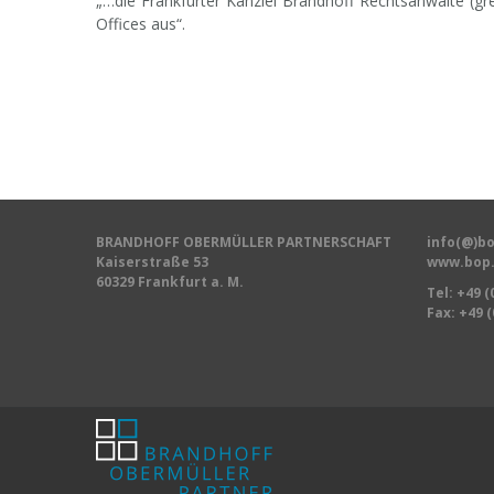
„…die Frankfurter Kanzlei Brandhoff Rechtsanwälte (g
Offices aus“.
BRANDHOFF OBERMÜLLER PARTNERSCHAFT
info(@)bo
Kaiserstraße 53
www.bop.
60329 Frankfurt a. M.
Tel:
+49 (
Fax: +49 (