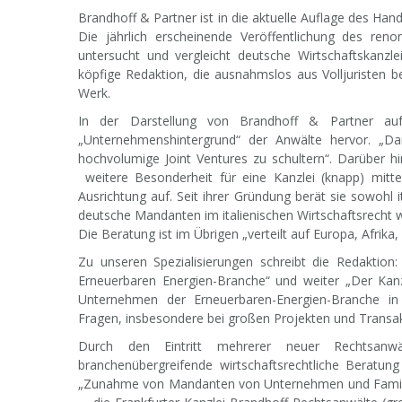
Brandhoff & Partner ist in die aktuelle Auflage des 
Die jährlich erscheinende Veröffentlichung des re
untersucht und vergleicht deutsche Wirtschaftskanzle
köpfige Redaktion, die ausnahmslos aus Volljuristen 
Werk.
In der Darstellung von Brandhoff & Partner a
„Unternehmenshintergrund“ der Anwälte hervor. „Da
hochvolumige Joint Ventures zu schultern“. Darüber hi
weitere Besonderheit für eine Kanzlei (knapp) mittel
Ausrichtung auf. Seit ihrer Gründung berät sie sowohl
deutsche Mandanten im italienischen Wirtschaftsrecht 
Die Beratung ist im Übrigen „verteilt auf Europa, Afrika
Zu unseren Spezialisierungen schreibt die Redaktion
Erneuerbaren Energien-Branche“ und weiter „Der Kanz
Unternehmen der Erneuerbaren-Energien-Branche in sä
Fragen, insbesondere bei großen Projekten und Transak
Durch den Eintritt mehrerer neuer Rechtsan
branchenübergreifende wirtschaftsrechtliche Beratun
„Zunahme von Mandanten von Unternehmen und Family O