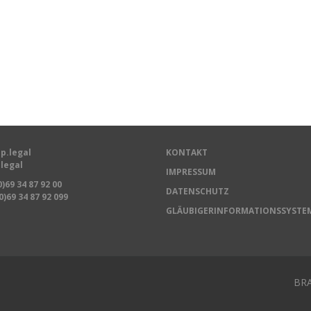
p.legal
KONTAKT
legal
IMPRESSUM
0)69 34 87 92 00
DATENSCHUTZ
0)69 34 87 92 099
GLÄUBIGERINFORMATIONSSYSTE
BRA