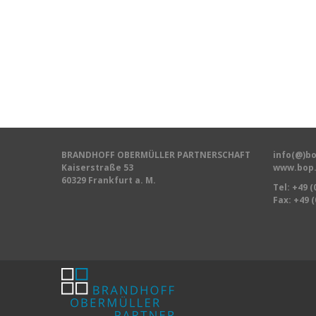
BRANDHOFF OBERMÜLLER PARTNERSCHAFT
info(@)bo
Kaiserstraße 53
www.bop.
60329 Frankfurt a. M.
Tel:
+49 (
Fax: +49 (