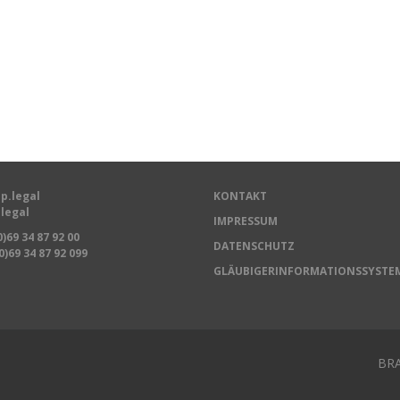
p.legal
KONTAKT
legal
IMPRESSUM
0)69 34 87 92 00
DATENSCHUTZ
0)69 34 87 92 099
GLÄUBIGERINFORMATIONSSYSTE
BRA