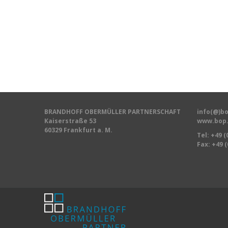
BRANDHOFF OBERMÜLLER PARTNERSCHAFT
info(@)bo
Kaiserstraße 53
www.bop.
60329 Frankfurt a. M.
Tel:
+49 (
Fax: +49 (