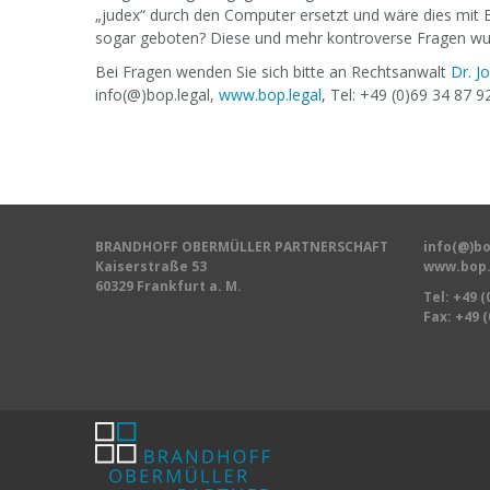
„judex“ durch den Computer ersetzt und wäre dies mit B
sogar geboten? Diese und mehr kontroverse Fragen wurd
Bei Fragen wenden Sie sich bitte an Rechtsanwalt
Dr. J
info(@)bop.legal,
www.bop.legal
, Tel: +49 (0)69 34 87 9
BRANDHOFF OBERMÜLLER PARTNERSCHAFT
info(@)bo
Kaiserstraße 53
www.bop.
60329 Frankfurt a. M.
Tel:
+49 (
Fax: +49 (