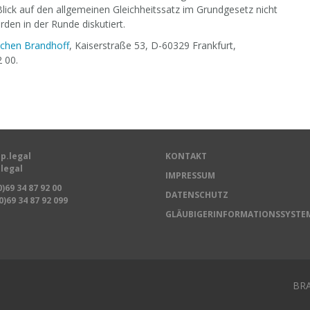
lick auf den allgemeinen Gleichheitssatz im Grundgesetz nicht
en in der Runde diskutiert.
ochen Brandhoff
, Kaiserstraße 53, D-60329 Frankfurt,
2 00.
p.legal
KONTAKT
legal
IMPRESSUM
0)69 34 87 92 00
DATENSCHUTZ
0)69 34 87 92 099
GLÄUBIGERINFORMATIONSSYSTE
BRA