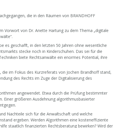
e nachgegangen, die in den Räumen von BRANDHOFF
em Vorwort von Dr. Anette Hartung zu dem Thema „digitale
wälte“.
 es geschafft, in den letzten 50 Jahren ohne wesentliche
smarkts stecke noch in Kinderschuhen. Das sei für die
Techniken biete Rechtsanwälte ein enormes Potential, ihre
e, die im Fokus des Kurzreferats von Jochen Brandhoff stand,
endung des Rechts im Zuge der Digitalisierung des
gorithmen angewendet. Etwa durch die Prüfung bestimmter
n. Einer größeren Ausdehnung algorithmusbasierter
entgegen.
und Nachteile sich für die Anwaltschaft und welche
mstand ergeben. Werden Algorithmen eine kosteneffiziente
lfe staatlich finanzierten Rechtsberatung bewirken? Wird der