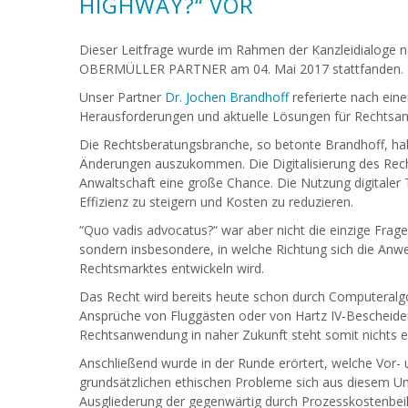
HIGHWAY?“ VOR
Dieser Leitfrage wurde im Rahmen der Kanzleidialog
OBERMÜLLER PARTNER am 04. Mai 2017 stattfanden.
Unser Partner
Dr. Jochen Brandhoff
referierte nach ein
Herausforderungen und aktuelle Lösungen für Rechtsan
Die Rechtsberatungsbranche, so betonte Brandhoff, habe
Änderungen auszukommen. Die Digitalisierung des Recht
Anwaltschaft eine große Chance. Die Nutzung digitaler 
Effizienz zu steigern und Kosten zu reduzieren.
“Quo vadis advocatus?“ war aber nicht die einzige Frag
sondern insbesondere, in welche Richtung sich die Anw
Rechtsmarktes entwickeln wird.
Das Recht wird bereits heute schon durch Computeral
Ansprüche von Fluggästen oder von Hartz IV-Bescheide
Rechtsanwendung in naher Zukunft steht somit nichts 
Anschließend wurde in der Runde erörtert, welche Vor- 
grundsätzlichen ethischen Probleme sich aus diesem U
Ausgliederung der gegenwärtig durch Prozesskostenbeihi