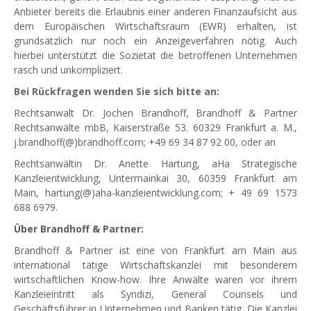
Anbieter bereits die Erlaubnis einer anderen Finanzaufsicht aus
dem Europäischen Wirtschaftsraum (EWR) erhalten, ist
grundsätzlich nur noch ein Anzeigeverfahren nötig. Auch
hierbei unterstützt die Sozietät die betroffenen Unternehmen
rasch und unkompliziert.
Bei Rückfragen wenden Sie sich bitte an:
Rechtsanwalt Dr. Jochen Brandhoff, Brandhoff & Partner
Rechtsanwälte mbB, Kaiserstraße 53. 60329 Frankfurt a. M.,
j.brandhoff(@)brandhoff.com; +49 69 34 87 92 00, oder an
Rechtsanwältin Dr. Anette Hartung, aHa Strategische
Kanzleientwicklung, Untermainkai 30, 60359 Frankfurt am
Main, hartung(@)aha-kanzleientwicklung.com; + 49 69 1573
688 6979.
Über Brandhoff & Partner:
Brandhoff & Partner ist eine von Frankfurt am Main aus
international tätige Wirtschaftskanzlei mit besonderem
wirtschaftlichen Know-how. Ihre Anwälte waren vor ihrem
Kanzleieintritt als Syndizi, General Counsels und
Geschäftsführer in Unternehmen und Banken tätig. Die Kanzlei