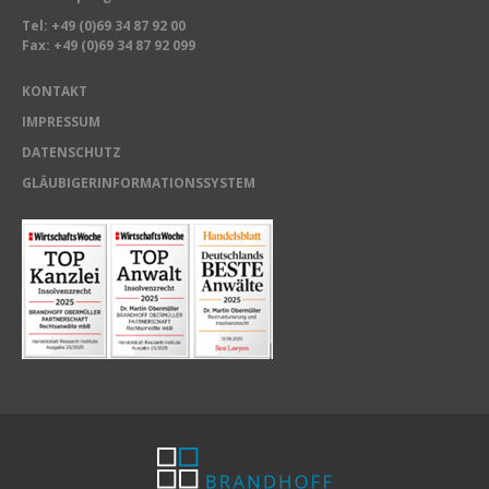
Tel:
+49 (0)69 34 87 92 00
Fax: +49 (0)69 34 87 92 099
KONTAKT
IMPRESSUM
DATENSCHUTZ
GLÄUBIGERINFORMATIONSSYSTEM